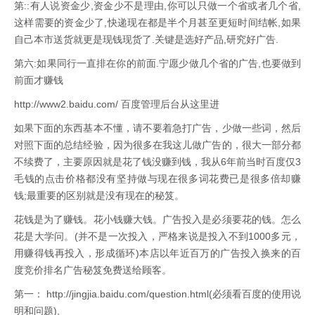
第::有人说资金少,资金少不是理由,你可以只做一个省或者几个省,
这样需要的资金少了,快递现在都是半个月甚至更短时间结帐,如果
自己本市送货就更是现钱现货了.关键是选好产品,研究好广告.
第六:如果同行一直排在你的前面.宁愿少做几个省的广告,也要做到
前面才赚钱
http://www2.baidu.com/ 百度管理后台从这里进
如果下面的东西基本不懂，请不要着急打广告，少做一些词，然后
对照下面的总结经验，因为很多在我这儿做广告的，很大一部分都
不续费了，主要原因就是花了钱没赚到钱，我从6年前当时百度仅3
毛钱的点击价格都没有坚持做与现在很多词花费已是很多倍却赚
钱;最重要的区别就是没有现在的秘笈。
花钱是为了赚钱。花小钱赚大钱。广告投入是必须要花的钱。怎么
花是大学问。(并不是一次投入，严格来说是投入不到1000多元，
用赚得钱再投入，形成循环)本店以年近百万的广告投入换来的百
度竞价排名广告秘笈免费送给顾客。
第一： http://jingjia.baidu.com/question.html(必须看百度的使用说
明和问题),