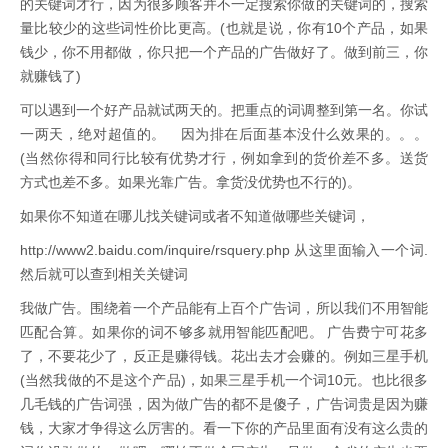
的关键词才行，因为很多顾客并不一定搜索你做的关键词的，搜索
量比较少的这些词性价比更高。(也就是说，你有10个产品，如果
钱少，你不用都做，你只把一个产品的广告做好了。做到前三，你
就赚钱了)
可以遇到一个好产品就试两天的。把重点的词调整到第一名。你试
一两天，绝对超值的。 因为排在后面基本没什么效果的。。。
(当然你得和同行比较有优势才行，例如拿到的货价差不多。送货
方式也差不多。如果光靠广告。拿货没优势也不行的)。
如果你不知道在哪儿找关键词或者不知道做哪些关键词，
http://www2.baidu.com/inquire/rsquery.php 从这里面输入一个词.
然后就可以查到相关关键词
我做广告。围绕着一个产品能有上百个广告词，所以我们不用智能
匹配合算。如果你的词不够多就用智能匹配吧。 广告费宁可花多
了，不要花少了，反正是赚得钱。花出去才会赚的。例如三星手机
(当然我做的不是这个产品)，如果三星手机一个词10元。也比很多
几毛钱的广告词强，因为做广告的都不是傻子，广告词贵是因为赚
钱，大家才争得这么厉害的。看一下你的产品里面有没有这么贵的