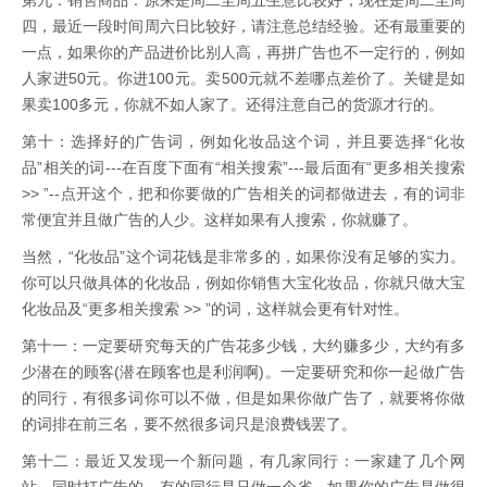
第九：销售商品：原来是周二至周五生意比较好，现在是周二至周
四，最近一段时间周六日比较好，请注意总结经验。还有最重要的
一点，如果你的产品进价比别人高，再拼广告也不一定行的，例如
人家进50元。你进100元。卖500元就不差哪点差价了。关键是如
果卖100多元，你就不如人家了。还得注意自己的货源才行的。
第十：选择好的广告词，例如化妆品这个词，并且要选择“化妆
品”相关的词---在百度下面有“相关搜索”---最后面有“更多相关搜索
>> ”--点开这个，把和你要做的广告相关的词都做进去，有的词非
常便宜并且做广告的人少。这样如果有人搜索，你就赚了。
当然，“化妆品”这个词花钱是非常多的，如果你没有足够的实力。
你可以只做具体的化妆品，例如你销售大宝化妆品，你就只做大宝
化妆品及“更多相关搜索 >> ”的词，这样就会更有针对性。
第十一：一定要研究每天的广告花多少钱，大约赚多少，大约有多
少潜在的顾客(潜在顾客也是利润啊)。一定要研究和你一起做广告
的同行，有很多词你可以不做，但是如果你做广告了，就要将你做
的词排在前三名，要不然很多词只是浪费钱罢了。
第十二：最近又发现一个新问题，有几家同行：一家建了几个网