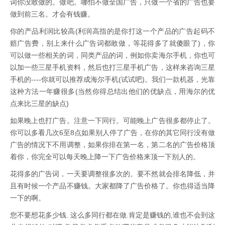
词你没敢做的。做吧。哪怕不做全国广告，只做一个省的广告也要
做到前三名。才会有钱赚。
你的产品利润比较高(利润高指的是你打这一个产品的广告起码不
赔广告费，别上来什么广告词都敢做，等花得多了就傻眼了)，你
可以做一些相关的词，同类产品的词，例如你卖海尔手机，你也可
以加一些三星手机资料，然后也打三星手机广告，这样来咨询三星
手机的----你就可以推荐成海尔手机(试试吧)。我们一款机器，光靠
这种方法一年赚很多(当然你得总结出他们的优缺点，用海尔的优
点来比三星的缺点)
如果晚上也打广告。注意一下同行。可能晚上广告很多都停止了。
你可以多看几次6至8点如果别人停了广告，在你的其它同行没有做
广告的情况下不用调整，如果你排在第一名，第二名的广告价格顶
着你，你完全可以每天晚上降一下广告价格来顶一下别人的。
花得多的广告词，一天要调整很多次的。要不然就会排名降低，并
且有时候一个产品不赚钱。大家都降了广告价格了。你也得适当降
一下的啊。
您不要想花多少钱. 这么多同行都在做.肯定是赚钱的,谁也不会到这