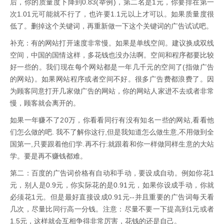
后，你的质量度下降到0.83(举例)，第二名是1元，你要排在第一
次1.01元可能就不行了，也许要1.1元以上才可以。如果质量度很
低了。删掉这个关键词，再重新做一下这个关键词的广告试试吧。
补充：有的网站打开速度非常慢。如果是单线空间。建议换成双线
空间，中国的国情这样，多花钱也没办法啊。空间和程序都要比较
好一些的。我们现在每个网站都是一年几千元的空间了(指做广告
的网站)。如果网站程序或者空间不好。很多广告费都浪费了。因
为顾客同意打开几家做广告的网站，你的网站人家进不去或者非常
慢，顾客就会离开的。
如果一年赚不了20万，你看看同行有没有知名一些的网站,看看他
们怎么做的吧. 我不了解你这行,但是我知道怎么做生意,不用做到全
国第一,只要跟着他们学.再不行:就跟着和你一样做同样生意的大站
学。要是再不赚钱都难。
第二：百度的广告词价格有自动和手动，要设成自动。例如你花1
元，别人是0.9元，你实际花的是0.91元，如果你设成手动，你就
必须花1元。但是最好直接设成0.91元--并且重要的广告词每天看
几次，尽量比同行高一分钱。注意：尽量不要一下提高到1元或者
1.5元，这样就会互相争得非常厉害，花钱的还是自己。