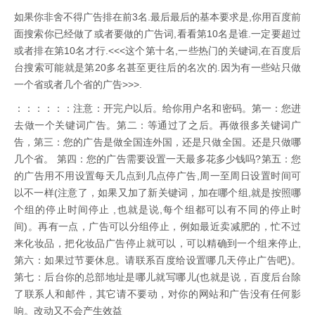
如果你非舍不得广告排在前3名.最后最后的基本要求是,你用百度前
面搜索你已经做了或者要做的广告词,看看第10名是谁.一定要超过
或者排在第10名才行.<<<这个第十名,一些热门的关键词,在百度后
台搜索可能就是第20多名甚至更往后的名次的.因为有一些站只做
一个省或者几个省的广告>>>.
：：：：：：注意：开完户以后。给你用户名和密码。第一：您进
去做一个关键词广告。第二：等通过了之后。再做很多关键词广
告，第三：您的广告是做全国连外国，还是只做全国。还是只做哪
几个省。 第四：您的广告需要设置一天最多花多少钱吗?第五：您
的广告用不用设置每天几点到几点停广告,周一至周日设置时间可
以不一样(注意了，如果又加了新关键词，加在哪个组,就是按照哪
个组的停止时间停止 ,也就是说,每个组都可以有不同的停止时
间)。再有一点，广告可以分组停止，例如最近卖减肥的，忙不过
来化妆品，把化妆品广告停止就可以，可以精确到一个组来停止,
第六：如果过节要休息。请联系百度给设置哪几天停止广告吧)。
第七：后台你的总部地址是哪儿就写哪儿(也就是说，百度后台除
了联系人和邮件，其它请不要动，对你的网站和广告没有任何影
响。改动又不会产生效益