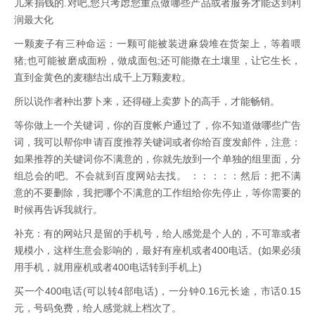
儿来捐钱的.对吧,您只考虑您重点做哪些产品或者服务才能达到利
润最大化
一颗麦子有三种命运：一颗可能被装进麻袋堆在货架上，等着喂
猪;也可能被磨成面粉，做成面包;还可能撒在土壤里，让它生长，
直到金黄色的麦穗结出成千上万颗麦粒。
所以说作者种出萝卜来，还得碰上卖萝卜的高手，才能畅销。
等你做上一个关键词，你的百度帐户通过了，你不知道做哪些广告
词，我可以帮你申请百度推荐关键词或者你给百度发邮件，注意：
如果推荐的关键词你不满意的，你就先放到一个单独的组里面，分
组总会的吧。不会就到百度网站去找。 ：：：：：然后：把不满
意的不要删除，我把哪个不满意的工作组给你先停止，等你需要的
时候再告诉我就行。
补充：有的网站只是留的手机号，给人感觉是个人的，不可靠或者
规模小，这样生意会影响的，最好有座机或者400电话。(如果必须
用手机，就用座机或者400电话转到手机上)
买一个400电话(可以转4部电话)，一分钟0.16元长途，市话0.15
元，号码免费，给人感觉就上档次了。