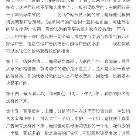
站，同时打广告的，有的同行是只做一个省，如果你的广告是做很
多省，这种同行就不要和人家争了，一般都要吃亏的，有的同行是
一个网站做本省的————另几个站分做不同的省，这样他们根据
情况调整广告策略。(如果同行的广告词一直排在前面，可让外省
的朋友搜索广告词，看你认为的重要省份人家有没有做)。再有一
点，如果有一些广告只做一两个省，虽然在百度后台你看到有几十
家做广告。但是你做广告的省份可能做广告的不多―――现在你就
可以以较低的价格获得较好的排名。
第十三：练好内功：：如果销售商品，人家的广告一直靠前，并且
人家的价格也低，就考虑你的进价是不是贵了，是不是上家一直给
的价格高，你的代收货款的公司是不是收费高，回款慢。没有基本
功是不行的。
第十四：每天看几次，例如9点，10点 下午2点等，看你的排名有
没有掉下来。
第十五：百度后台，上面，分组管理-- 在这里面设置分组，例如销
售大宝和小护士，可以大宝一个组，小护士一个组，这样便于查看
广告词有没有掉下来，当然也可以根据花钱多的一个组，花钱少的
一个组，花钱多的一般是重要的广告词，可以随时调整名次，调整