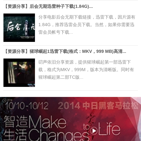
【资源分享】后会无期迅雷种子下载(1.84G)...
分享电影后会无期下载链接，迅雷下载，因片源有
1.84G，推荐迅雷会员下载。当然，如果你需要迅
雷会员帐号下载...
【资源分享】猩球崛起1迅雷下载(格式：MKV，999 MB)高清...
叨声依旧分享资源，提供猩球崛起第一部迅雷下
载，格式为MKV，999M，版本为清晰版。同时有
猩球崛起第二部TC版...