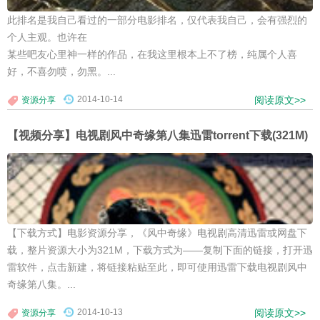
此排名是我自己看过的一部分电影排名，仅代表我自己，会有强烈的
个人主观。也许在
某些吧友心里神一样的作品，在我这里根本上不了榜，纯属个人喜
好，不喜勿喷，勿黑。...
2014-10-14
阅读原文>>
资源分享
【视频分享】电视剧风中奇缘第八集迅雷torrent下载(321M)
【下载方式】电影资源分享，《风中奇缘》电视剧高清迅雷或网盘下
载，整片资源大小为321M，下载方式为——复制下面的链接，打开迅
雷软件，点击新建，将链接粘贴至此，即可使用迅雷下载电视剧风中
奇缘第八集。...
2014-10-13
阅读原文>>
资源分享