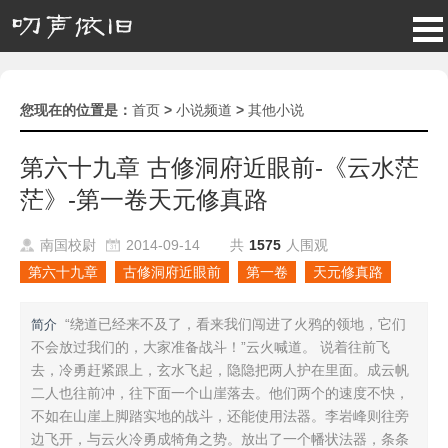
您现在的位置是：
首页
>
小说频道
>
其他小说
第六十九章 古修洞府近眼前-《云水茫
茫》-第一卷天元修真路
南国校尉
2014-09-14
共
1575
人围观
第六十九章
古修洞府近眼前
第一卷
天元修真路
“绕道已经来不及了，看来我们闯进了火鸦的领地，它们
简介
不会放过我们的，大家准备战斗！”云火喊道。 说着往前飞
去，冷勇赶紧跟上，玄水飞起，隐隐把两人护在里面。成云帆
二人也往前冲，往下面一个山崖落去。他们两个的速度不快，
不如在山崖上脚踏实地的战斗，还能使用法器。李岩峰则往旁
边飞开，与云火冷勇成犄角之势。放出了一个幡状法器，条条