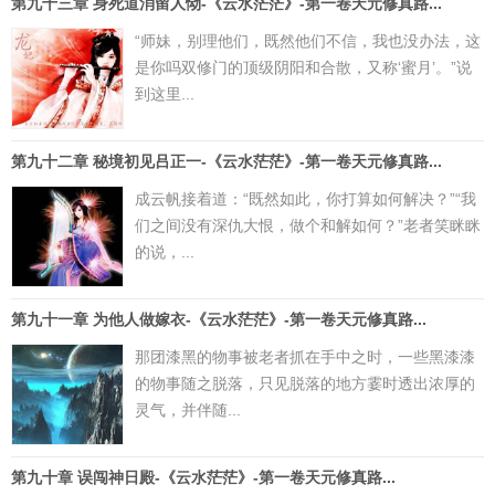
第九十三章 身死道消留人恸-《云水茫茫》-第一卷天元修真路...
“师妹，别理他们，既然他们不信，我也没办法，这
是你吗双修门的顶级阴阳和合散，又称‘蜜月’。”说
到这里...
第九十二章 秘境初见吕正一-《云水茫茫》-第一卷天元修真路...
成云帆接着道：“既然如此，你打算如何解决？”“我
们之间没有深仇大恨，做个和解如何？”老者笑眯眯
的说，...
第九十一章 为他人做嫁衣-《云水茫茫》-第一卷天元修真路...
那团漆黑的物事被老者抓在手中之时，一些黑漆漆
的物事随之脱落，只见脱落的地方霎时透出浓厚的
灵气，并伴随...
第九十章 误闯神日殿-《云水茫茫》-第一卷天元修真路...