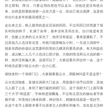
邪之禁制、阵法，只要运用自然也可以走出，但他还是没有使出
来，自然是想着能保留一点实力是一点，给自己留点底牌，这是他
外出行走多年的最深感受之一。
走出来之后，映入眼帘的是近百亩的药田。不过药田已经荒废了很
长时间的样子，长满了杂草，基本没有灵药生长。估计就是有灵
药，也被上次来的云火采光了，他并没有提起，看来是藏私了。不
过其他几人也没有在意，外面只能算蝇头小利，一旦进入洞府中，
很多东西的价值比这荒废药田里的几棵灵药要高的多。有大利益在
前，成云帆二人几个人也没心思计较。大致的情况和云火说的都一
样，他并没有骗大家。这就可以了，大家还要共同合作一会，这个
时候没必要计较云火的一点小心思。
很快来到一个洞府门口，大家都看着云火，用眼神问是不是这里?
云火也没拖沓，直接往洞府大门走去，用直接行动予以回答，其他
几人跟了上去，来到了被打破的洞府门口。这个洞府大门上面写着
三个大字“闲适居”，字体倒是很飘逸，不过有点层次的修仙者字体
都不错，毕竟他们身体协调，神识强大，稍微练练就是一笔好字。
从这个名字上面根本看不出原来主人的擅长和修为，实在是太没特