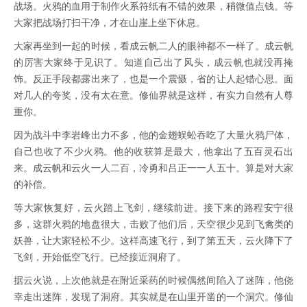
战场。火鸦的血用于制作火系符纸有不错的效果，稍微值点钱。等
大家把战场打扫干净，才在山崖上坐下休息。
大家再坐到一起的时候，看成云帆二人的眼神都不一样了。成云帆
的厉害大家终于见识了。知道自己出了风头，成云帆也就没再掩
饰。反正手段都露出来了，也是一个震慑，省的让人起错心思。面
对几人的夸奖，没有太在意。修仙界就是这样，有实力自然有人尊
重你。
因为战斗中李岩峰出力不多，他的金翅蜈蚣吞吃了大量火鸦尸体，
自己也收了不少火鸦。他的收获算是最大，他拿出了五百灵石出
来。成云帆和云火一人二百，冷勇和吕正一一人五十。算是对大家
的补偿。
等大家恢复好，云火踏上飞剑，继续前进。接下来的路程安宁很
多，这群火鸦的地盘很大，击败了他们后，天空很少见到飞禽类的
妖兽，让大家轻松不少。这样高速飞行，到了第五天，云火降下了
飞剑，开始低空飞行。已经接近洞府了。
据云火说，上次他就是在附近采药的时候偶然间陷入了迷阵，他侥
幸走出迷阵，发现了洞府。其实就是在山里开凿的一个洞穴。修仙