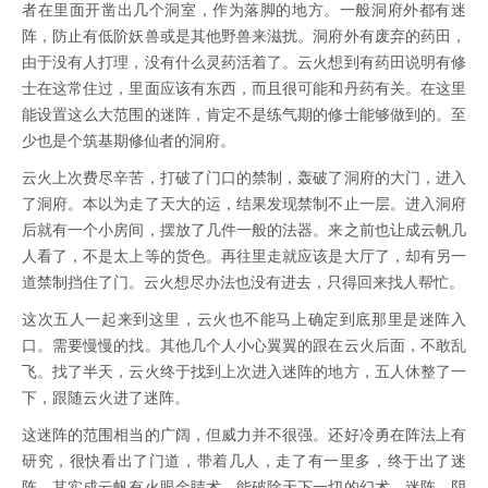
者在里面开凿出几个洞室，作为落脚的地方。一般洞府外都有迷
阵，防止有低阶妖兽或是其他野兽来滋扰。洞府外有废弃的药田，
由于没有人打理，没有什么灵药活着了。云火想到有药田说明有修
士在这常住过，里面应该有东西，而且很可能和丹药有关。在这里
能设置这么大范围的迷阵，肯定不是练气期的修士能够做到的。至
少也是个筑基期修仙者的洞府。
云火上次费尽辛苦，打破了门口的禁制，轰破了洞府的大门，进入
了洞府。本以为走了天大的运，结果发现禁制不止一层。进入洞府
后就有一个小房间，摆放了几件一般的法器。来之前也让成云帆几
人看了，不是太上等的货色。再往里走就应该是大厅了，却有另一
道禁制挡住了门。云火想尽办法也没有进去，只得回来找人帮忙。
这次五人一起来到这里，云火也不能马上确定到底那里是迷阵入
口。需要慢慢的找。其他几个人小心翼翼的跟在云火后面，不敢乱
飞。找了半天，云火终于找到上次进入迷阵的地方，五人休整了一
下，跟随云火进了迷阵。
这迷阵的范围相当的广阔，但威力并不很强。还好冷勇在阵法上有
研究，很快看出了门道，带着几人，走了有一里多，终于出了迷
阵。其实成云帆有火眼金睛术，能破除天下一切的幻术、迷阵、阴