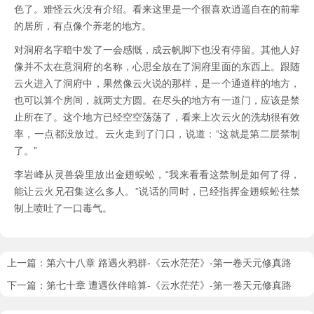
色了。难怪云火没有介绍。看来这里是一个很喜欢逍遥自在的前辈
的居所，有点像个养老的地方。
对洞府名字暗中发了一会感慨，成云帆脚下也没有停留。其他人好
像并不太在意洞府的名称，心思全放在了洞府里面的东西上。跟随
云火进入了洞府中，果然像云火说的那样，是一个通道样的地方，
也可以算个房间，就两丈方圆。在尽头的地方有一道门，应该是禁
止所在了。这个地方已经空空荡荡了，看来上次云火的洗劫很有效
率，一点都没放过。云火走到了门口，说道：“这就是第二层禁制
了。”
李岩峰从灵兽袋里放出金翅蜈蚣，“我来看看这禁制是如何了得，
能让云火兄召集这么多人。”说话的同时，已经指挥金翅蜈蚣往禁
制上喷吐了一口毒气。
上一篇：
第六十八章 路遇火鸦群-《云水茫茫》-第一卷天元修真路
下一篇：
第七十章 遭遇伙伴暗算-《云水茫茫》-第一卷天元修真路