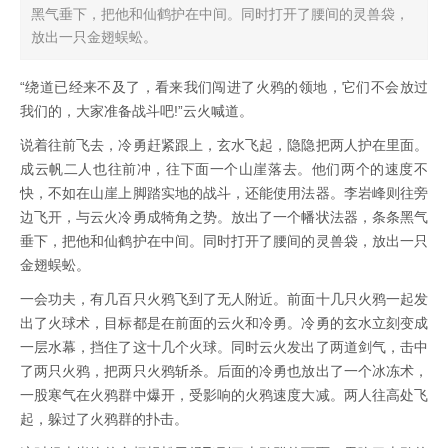
黑气垂下，把他和仙鹤护在中间。同时打开了腰间的灵兽袋，
放出一只金翅蜈蚣。
“绕道已经来不及了，看来我们闯进了火鸦的领地，它们不会放过
我们的，大家准备战斗吧!”云火喊道。
说着往前飞去，冷勇赶紧跟上，玄水飞起，隐隐把两人护在里面。
成云帆二人也往前冲，往下面一个山崖落去。他们两个的速度不
快，不如在山崖上脚踏实地的战斗，还能使用法器。李岩峰则往旁
边飞开，与云火冷勇成犄角之势。放出了一个幡状法器，条条黑气
垂下，把他和仙鹤护在中间。同时打开了腰间的灵兽袋，放出一只
金翅蜈蚣。
一会功夫，有几百只火鸦飞到了无人附近。前面十几只火鸦一起发
出了火球术，目标都是在前面的云火和冷勇。冷勇的玄水立刻变成
一层水幕，挡住了这十几个火球。同时云火发出了两道剑气，击中
了两只火鸦，把两只火鸦斩杀。后面的冷勇也放出了一个冰冻术，
一股寒气在火鸦群中爆开，受影响的火鸦速度大减。两人往高处飞
起，躲过了火鸦群的扑击。