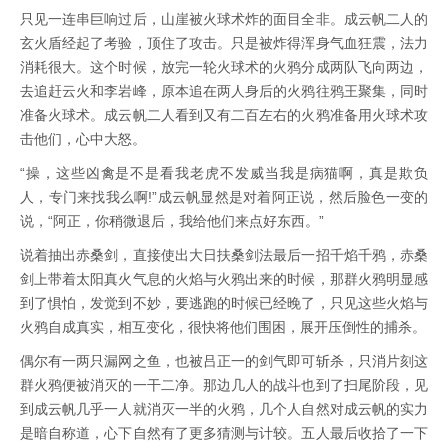
只见一连串巨响过后，山崖被火球术炸的面目全非。成云帆二人的
玄火盾经起了考验，顶住了攻击。只是被炸得浑身气血狂震，法力
消耗很大。这个时候，放完一轮火球术的火鸦分成两队飞向两边，
去追赶云火和李岩峰，原本追在两人身后的火鸦往鸦王聚集，同时
准备火球术。成云帆二人看到又有二百左右的火鸦准备用火球术攻
击他们，心中大怒。
“操，这些凶禽是不是看我老虎不发威当我是病猫啊，真是欺负
人，专门来找我么啊!”成云帆显然是对着阿正说，然后脸色一变的
说，“阿正，你稍微退后，我给他们来点好东西。”
说着抽出赤桑剑，直接使出大日扶桑剑法最后一招千焰千鸦，赤桑
剑上带着太阳真火气息的火焰与火鸦出来的时候，那群火鸦明显感
到了惧怕，发觉到不妙，要逃跑的时候已经晚了，只见这些火焰与
火鸦自成真实，相互变化，很快将他们围困，展开压倒性的捕杀。
偶尔有一两只漏网之鱼，也被吕正一的剑气即可斩杀，只消片刻这
群火鸦便被消灭的一干二净。那边几人的战斗也到了扫尾阶段，见
到成云帆几乎一人就消灭一半的火鸦，几个人自然对成云帆的实力
是暗自称道，心下自然有了更多猜测与计较。五人最后收拾了一下