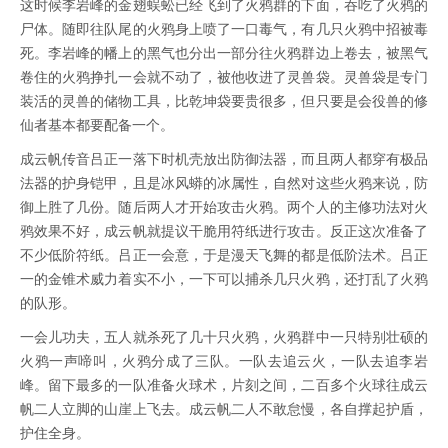
这时候李岩峰的金翅蜈蚣已经飞到了火鸦群的下面，吞吃了火鸦的
尸体。随即往队尾的火鸦身上喷了一口毒气，有几只火鸦中招被毒
死。李岩峰的幡上的黑气也分出一部分往火鸦群边上卷去，被黑气
卷住的火鸦挣扎一会就不动了，被他收进了灵兽袋。灵兽袋是专门
装活的灵兽的储物工具，比乾坤袋要贵很多，但只要是会役兽的修
仙者基本都要配备一个。
成云帆传音吕正一落下时机壳放出防御法器，而且两人都穿有极品
法器的护身铠甲，且是冰风蟒的冰属性，自然对这些火鸦来说，防
御上胜了几份。随后两人才开始攻击火鸦。两个人的主修功法对火
鸦效果不好，成云帆就提议干脆用符纸进行攻击。反正这次准备了
不少低阶符纸。吕正一会意，于是漫天飞舞的都是低阶法术。吕正
一的金锥术威力着实不小，一下可以捕杀几只火鸦，还打乱了火鸦
的队形。
一会儿功夫，五人就杀死了几十只火鸦，火鸦群中一只特别壮硕的
火鸦一声啼叫，火鸦分成了三队。一队去追云火，一队去追李岩
峰。留下最多的一队准备火球术，片刻之间，二百多个火球往成云
帆二人立脚的山崖上飞去。成云帆二人不敢怠慢，各自撑起护盾，
护住全身。