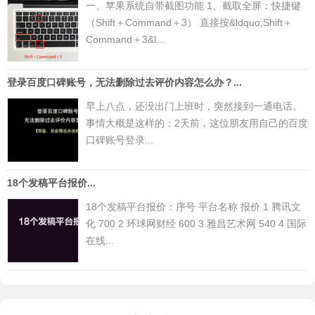
一、苹果系统自带截图功能 1、截取全屏：快捷键
（Shift＋Command＋3） 直接按&ldquo;Shift＋
Command＋3&l...
登录百度口碑账号，无法删除过去评价内容怎么办？...
早上八点，还没出门上班时，突然接到一通电话。
事情大概是这样的：2天前，这位朋友用自己的百度
口碑账号登录...
18个发稿平台报价...
18个发稿平台报价：序号 平台名称 报价 1 腾讯文
化 700 2 环球网财经 600 3 雅昌艺术网 540 4 国际
在线...