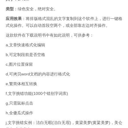
类型
：绿色安全，绝对安全。
应用效果
：将排版格式混乱的文字复制到这个软件上，进行一键格
式化操作。可以自动首段空两个，或全部靠左边对齐操作。
这款软件在下载说明书中有如此说明，可供参考：
a,文章快速格式化编辑
b,可定制段前是否空格
c,图片位置保留
d,可拷贝word文档的内容进行格式化
e,繁简体相互转换
f,文字挑错功能(1000个错别字词库)
g,只需鼠标点击
h,全傻瓜式操作
j,文字挑错实例：洁白无暇(洁白无瑕)，黄梁美梦(黄粱美梦)，美仑