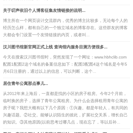
关于叨声依旧个人博客征集友情链接的说明...
博主所在一个网页设计交流群内，优秀的博主比较多，无论每个人的
经历怎么样，都有自己的一个独立域名的博客存在。这些群友的博客
大都会专门设置一个友情链接的内页，或者叫...
汉川图书馆新官网正式上线 查询馆内服务目测方便很多...
今天在搜索汉川图书馆时，突然发现了一个网址：www.hbhclib.com
配图1配图2这个域名的备案信息如下：配图3配图4这个域名是今年5
月6日注册的，通过以上的信息，可以判断，这个...
居住青年公寓那点事儿...
从2012年来上海后，一直都是找的小区的房子租房。今年2个月前，
临时换的房子，选择了青年公寓租房。为什么会选择租用青年公寓的
房子呢？我想大概有以下几个原因：①兴趣。都是年轻人，有共同的
兴趣话题。②社交。能够认识陌生的彼此，扩展社交关系，增长自己
的知识。③其他原因(以前思考过哪几点，现在忘了，等以后补...