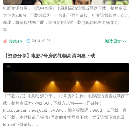
电影资源分享，《风中奇缘》电视剧高清迅雷或网盘下载，整片资源
大小为238M，下载方式为——复制下面的链接，打开迅雷软件，点击
新建，将链接粘贴至此，即可使用迅雷下载电视剧风中奇缘集九
集。...
2014-10-26
阅读原文>>
资源分享
【资源分享】电影7号房的礼物高清网盘下载
【下载方式】电影资源分享，《7号房的礼物》电影高清迅雷或网盘下
载，整片资源大小为1.6G，下载方式为——打开链接：
http://yunpan.cn/csj6tp2HbVWk6，输入提取码：9e8d，点下载→直
接下载。本站目前只提供7号房的礼物网盘下载，暂无迅雷下载以及
torrent下载链接。...