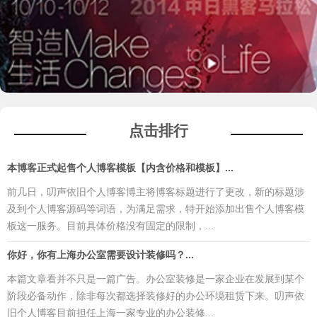
点击排行
本博客正式起售个人博客模板【内含价格和模板】...
前几日，叨声依旧个人博客博主将博客标题进行了更改，新的标题涉
及到个人博客源码等词语，为满足需求，特开始添加出售个人博客模
板这一服务。目前具体价格没有固定的限制，...
你好，你有上海办公室需要设计装修吗？...
本篇文章看并不只是一篇广告。办公室装修是一家企业在发展到某个
阶段必备动作，除非每次都选择装修好的办公环境租赁下来。叨声依
旧个人博客目前担任上海一家专业的办公装修...